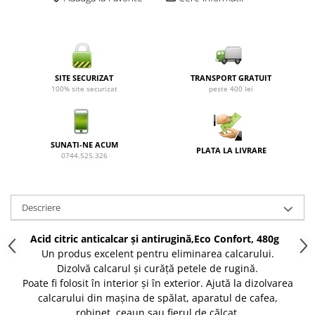
SITE SECURIZAT
TRANSPORT GRATUIT
100% site securizat
peste 400 lei
SUNATI-NE ACUM
PLATA LA LIVRARE
0744.525.326
Descriere
Acid citric anticalcar și antirugină,Eco Confort, 480g
Un produs excelent pentru eliminarea calcarului.
Dizolvă calcarul și curăță petele de rugină.
Poate fi folosit în interior și în exterior. Ajută la dizolvarea
calcarului din mașina de spălat, aparatul de cafea,
robinet, ceaun sau fierul de călcat.