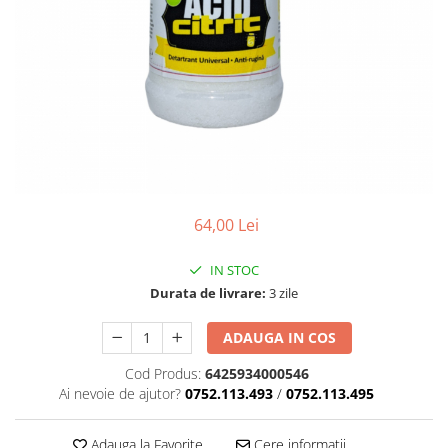
64,00 Lei
IN STOC
Durata de livrare:
3 zile
ADAUGA IN COS
Cod Produs:
6425934000546
Ai nevoie de ajutor?
0752.113.493
/
0752.113.495
Adauga la Favorite
Cere informatii