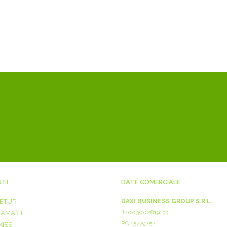
NTI
DATE COMERCIALE
RETUR
DAXI BUSINESS GROUP S.R.L.
J2003002819133
LAMAȚII
RO 15779252
KIES