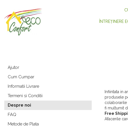
C
ÎNTREȚINERE E
Ajutor
Cum Cumpar
Informatii Livrare
Infiintata in
Termeni si Conditii
produsele pe
colaborarile
Despre noi
fi multumit d
Free Shipp
FAQ
Afacerile ca
Metode de Plata