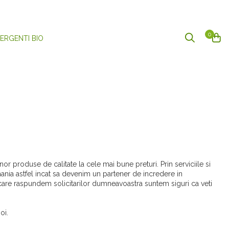
0
ERGENTI BIO
unor produse de calitate la cele mai bune preturi. Prin serviciile si
ania astfel incat sa devenim un partener de incredere in
 care raspundem solicitarilor dumneavoastra suntem siguri ca veti
oi.