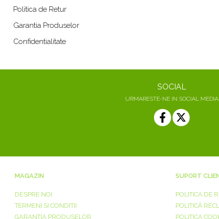
Politica de Retur
Garantia Produselor
Confidentialitate
SOCIAL
URMARESTE-NE IN SOCIAL MEDIA
MAGAZIN
SUPORT CLIE
DESPRE NOI
POLITICA DE 
TERMENI SI CONDITII
POLITICĂ REC
GARANTIA PRODUSELOR
POLITICA COO