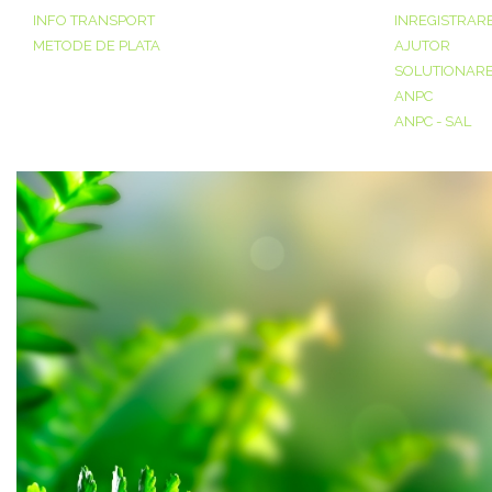
INFO TRANSPORT
INREGISTRAR
METODE DE PLATA
AJUTOR
SOLUTIONAREA
ANPC
ANPC - SAL