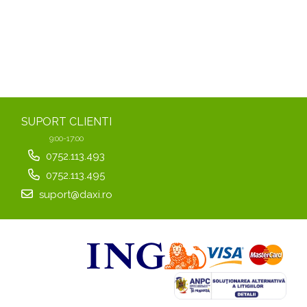
SUPORT CLIENTI
9:00-17:00
0752.113.493
0752.113.495
suport@daxi.ro