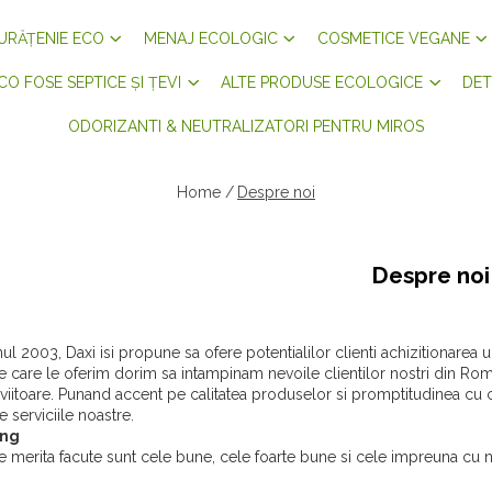
URĂȚENIE ECO
MENAJ ECOLOGIC
COSMETICE VEGANE
CO FOSE SEPTICE ȘI ȚEVI
ALTE PRODUSE ECOLOGICE
DET
ODORIZANTI & NEUTRALIZATORI PENTRU MIROS
Home /
Despre noi
Despre noi
 anul 2003, Daxi isi propune sa ofere potentialilor clienti achizitionarea 
 care le oferim dorim sa intampinam nevoile clientilor nostri din Rom
 viitoare. Punand accent pe calitatea produselor si promptitudinea cu
e serviciile noastre.
ing
re merita facute sunt cele bune, cele foarte bune si cele impreuna cu n