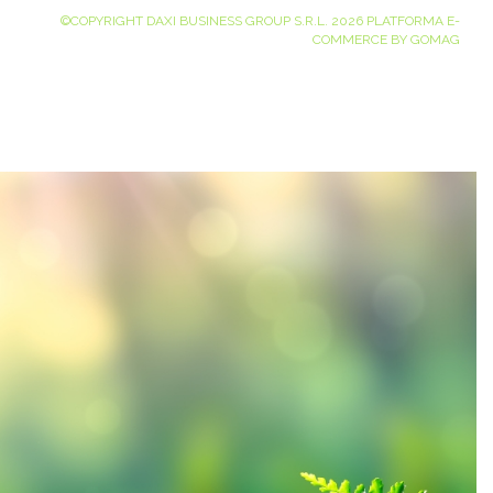
©COPYRIGHT DAXI BUSINESS GROUP S.R.L. 2026
PLATFORMA E-
COMMERCE BY GOMAG