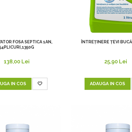
ATOR FOSA SEPTICA 1AN,
ÎNTREȚINERE ȚEVI BUCĂ
54PLICURI,1350G
138,00 Lei
25,90 Lei
UGA IN COS
ADAUGA IN COS