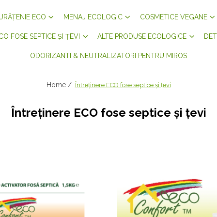
URĂȚENIE ECO
MENAJ ECOLOGIC
COSMETICE VEGANE
CO FOSE SEPTICE ȘI ȚEVI
ALTE PRODUSE ECOLOGICE
DET
ODORIZANTI & NEUTRALIZATORI PENTRU MIROS
Home /
Întreținere ECO fose septice și țevi
Întreținere ECO fose septice și țevi