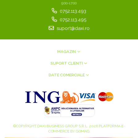
9:00-17:00
0752.113.493
0752.113.495
suport@daxi.ro
MAGAZIN
SUPORT CLIENTI
DATE COMERCIALE
©COPYRIGHT DAXI BUSINESS GROUP S.R.L. 2026
PLATFORMA E-
COMMERCE BY GOMAG