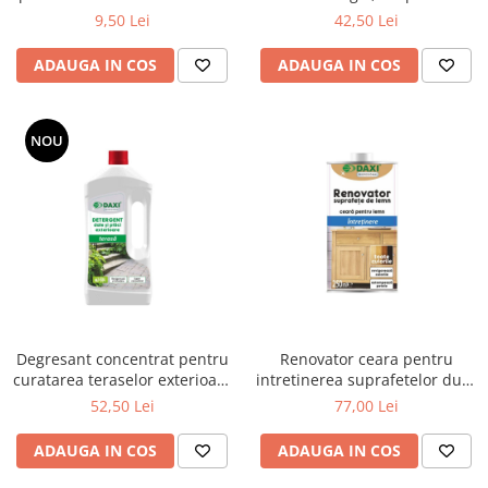
100%, Eco Natural
terase,1 L
9,50 Lei
42,50 Lei
ADAUGA IN COS
ADAUGA IN COS
NOU
Degresant concentrat pentru
Renovator ceara pentru
curatarea teraselor exterioare
intretinerea suprafetelor dure
din dale si placi,1 L
din lemn, 250ml
52,50 Lei
77,00 Lei
ADAUGA IN COS
ADAUGA IN COS