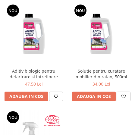
NOU
NOU
Aditiv biologic pentru
Solutie pentru curatare
detartrare si intretinere
mobilier din ratan, 500ml
toaleta mobila,1.5 L
47,50 Lei
34,00 Lei
ADAUGA IN COS
ADAUGA IN COS
NOU