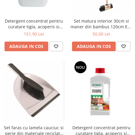
Detergent concentrat pentru
Set matura interior 30cm si
curatare tigla, acoperis si
maner din bambus 120cm Eco
terase, 5 L
Natural
151,90 Lei
50,00 Lei
ADAUGA IN COS
ADAUGA IN COS
NOU
Set faras cu lamela cauciuc si
Detergent concentrat pentru
perie din materiale reciclate
curatare tigla, acoperis si