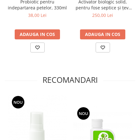
Probiotic pentru
Activator biologic solid,
indepartarea petelor, 330ml
pentru fose septice și țevi
sanitare de baie sau
38,00 Lei
250,00 Lei
bucătărie, BioHydrosol, 10
tablete
ADAUGA IN COS
ADAUGA IN COS
RECOMANDARI
NOU
NOU