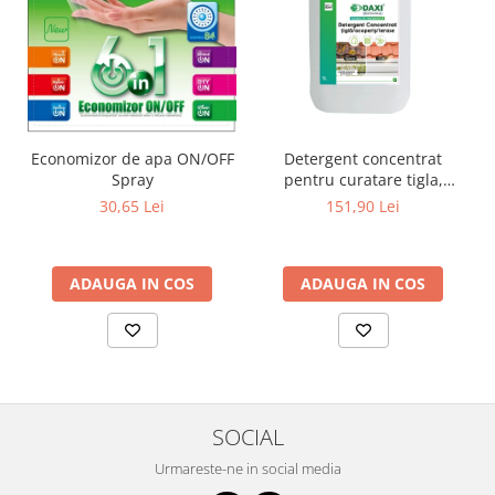
Economizor de apa ON/OFF
Detergent concentrat
Spray
pentru curatare tigla,
acoperis si terase, 5 L
30,65 Lei
151,90 Lei
ADAUGA IN COS
ADAUGA IN COS
SOCIAL
Urmareste-ne in social media