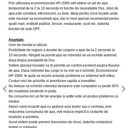
Prin utilizarea economizorului HP-2085 veti obtine un jet de apa
temporizat de la 2 la 10 secunde in functie de necesitatile Dvs. Jetul de
apa este constant, efervescent, cu bule. Ideal pentru orice locatie unde
este necesar sa economisiti apa, dar in mod special recomandat pentru
spatii mari, institutii publice, birouri, restaurante, scoli etc. datorita
functiei de auto OFF.
Avantaje:
Usor de montat si utilizat.
Posibilitate de reglare a duratei de curgere a apei de la 2 secunde la
10 secunde. Atingeti sa porniti apa iar robinetul se va inchide automat
dupa timpul prestabilit de Dvs.
Sistem absolut inovator ce iti permite un control excelent asupra fluxului
de apa. Daca robinetul tau curge si nu vrei sa il schimbi, Economizorul
HP-2085 te ajuta sa rezolvi aceasta problema cu sistemul anti reflux.
Costuri mici de achizitie si amortizare rapida a investitiei.
Nu trebuie sa schimbi robinetul deoarece este compatibil cu peste 95%
din modelele existente in piata.
Nu consuma nici un fel de energie si astfel este un produs prietenos cu
mediul.
Atunci cand incalziti apa cu ajutorul unui boiler sau o centrala, prin
reducerea consumului de apa, veti reduce implicit si costurile de
incalzire a acesteia.
Acest sistem poate preveni transmisia de virusi, datorita contactului
limitat cu robinetul.