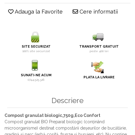
Adauga la Favorite
Cere informatii
SITE SECURIZAT
TRANSPORT GRATUIT
100% site securizat
peste 400 lei
SUNATI-NE ACUM
PLATA LA LIVRARE
0744.525.326
Descriere
Compost granulat biologic,750g,Eco Confort
Compost granulat BIO Preparat biologic (conținând
microorganisme) destinat compostării deșeurilor de bucătărie,
gradină și parc (iarbă cosită, frunze și buruieni, etc). Nu conține