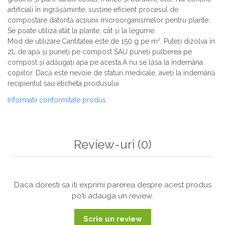
artificiali în ingrășăminte, susține eficient procesul de
compostare datorită acțiunii microorganismelor pentru plante.
Se poate utiliza atât la plante, cât și la legume.
Mod de utilizare:Cantitatea este de 150 g pe m². Puteți dizolva în
2L de apă și puneți pe compost SAU puneți pulberea pe
compost și adăugați apa pe acesta.A nu se lăsa la îndemâna
copiilor. Dacă este nevoie de sfaturi medicale, aveți la îndemână
recipientul sau eticheta produsului
Informatii conformitate produs
Review-uri
(0)
Daca doresti sa iti exprimi parerea despre acest produs
poti adauga un review.
Scrie un review