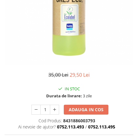
35,00 Lei
29,50 Lei
IN STOC
Durata de livrare:
3 zile
ADAUGA IN COS
Cod Produs:
8431886003793
Ai nevoie de ajutor?
0752.113.493
/
0752.113.495