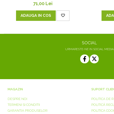
71,00 Lei
ADAUGA IN COS
ADA
SOCIAL
URMARESTE-NE IN SOCIAL MEDIA
MAGAZIN
SUPORT CLIE
DESPRE NOI
POLITICA DE 
TERMENI SI CONDITII
POLITICĂ REC
GARANTIA PRODUSELOR
POLITICA COO