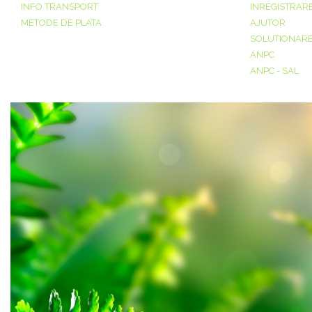
INFO TRANSPORT
INREGISTRAR
METODE DE PLATA
AJUTOR
SOLUTIONAREA
ANPC
ANPC - SAL