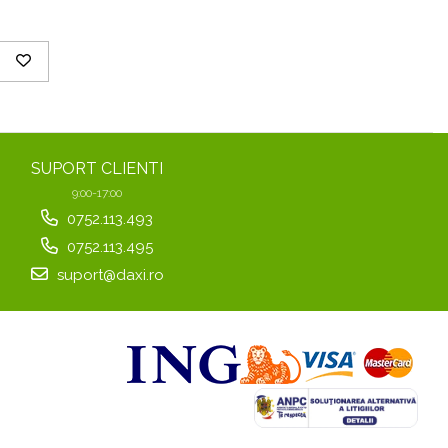
SUPORT CLIENTI
9:00-17:00
0752.113.493
0752.113.495
suport@daxi.ro