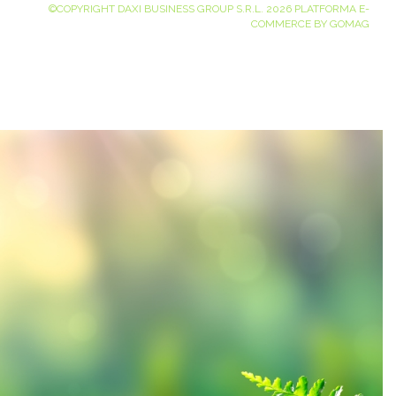
©COPYRIGHT DAXI BUSINESS GROUP S.R.L. 2026
PLATFORMA E-
COMMERCE BY GOMAG