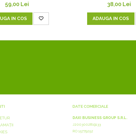
59,00 Lei
38,00 Lei
UGA IN COS
ADAUGA IN COS
NTI
DATE COMERCIALE
RETUR
DAXI BUSINESS GROUP S.R.L.
J2003002819133
LAMAȚII
RO 15779252
KIES