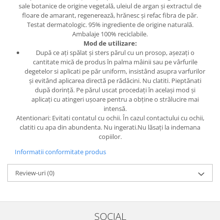
sale botanice de origine vegetală, uleiul de argan și extractul de
floare de amarant, regenerează, hrănesc și refac fibra de păr.
Testat dermatologic. 95% ingrediente de origine naturală.
Ambalaje 100% reciclabile.
Mod de utilizare:
După ce ați spălat și sters părul cu un prosop, așezați o
cantitate mică de produs în palma mâinii sau pe vârfurile
degetelor si aplicati pe păr uniform, insistând asupra varfurilor
și evitând aplicarea directă pe rădăcini. Nu clatiti. Pieptănati
după dorință. Pe părul uscat procedați în același mod și
aplicați cu atingeri ușoare pentru a obține o strălucire mai
intensă.
Atentionari: Evitati contatul cu ochii. În cazul contactului cu ochii,
clatiti cu apa din abundenta. Nu ingerati.Nu lăsați la indemana
copiilor.
Informatii conformitate produs
Review-uri
(0)
SOCIAL