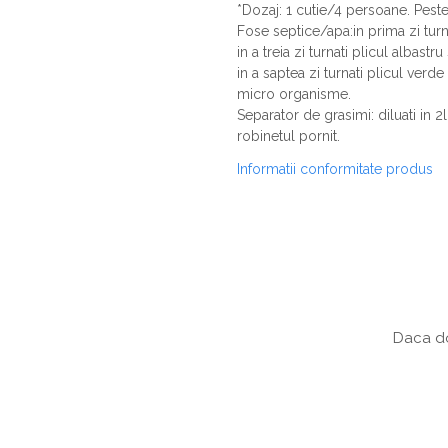
*Dozaj: 1 cutie/4 persoane. Pest
Fose septice/apa:in prima zi turna
in a treia zi turnati plicul albastr
in a saptea zi turnati plicul verde
micro organisme.
Separator de grasimi: diluati in 2
robinetul pornit.
Informatii conformitate produs
Daca do