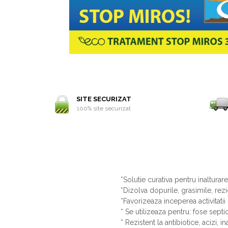
SITE SECURIZAT
100% site securizat
*Solutie curativa pentru inaltura
*Dizolva dopurile, grasimile, rezi
*Favorizeaza inceperea activitati
* Se utilizeaza pentru: fose sept
* Rezistent la antibiotice, acizi, i