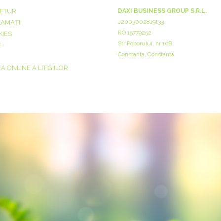
RETUR
DAXI BUSINESS GROUP S.R.L.
J2003002819133
LAMAȚII
RO 15779252
KIES
Str Poporului, nr 108
E
Constanta, Constanta
 ONLINE A LITIGIILOR