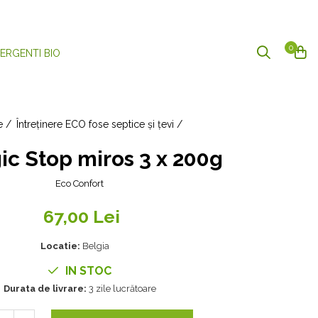
0
ERGENTI BIO
e /
Întreținere ECO fose septice și țevi /
ic Stop miros 3 x 200g
Eco Confort
67,00 Lei
Locatie:
Belgia
IN STOC
Durata de livrare:
3 zile lucrătoare