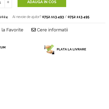
ADAUGA IN COS
1024
Ai nevoie de ajutor?
0752.113.493
/
0752.113.495
la Favorite
Cere informatii
CUM
PLATA LA LIVRARE
6