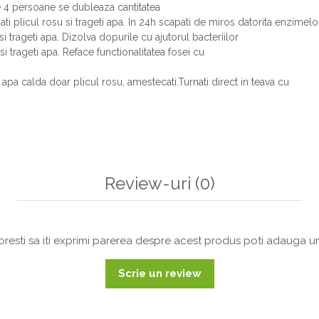
e 4 persoane se dubleaza cantitatea
ti plicul rosu si trageti apa. In 24h scapati de miros datorita enzimelo
u si trageti apa. Dizolva dopurile cu ajutorul bacteriilor
 si trageti apa. Reface functionalitatea fosei cu
l apa calda doar plicul rosu, amestecati.Turnati direct in teava cu
Review-uri
(0)
resti sa iti exprimi parerea despre acest produs poti adauga un
Scrie un review