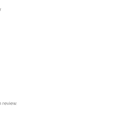
r
 review.