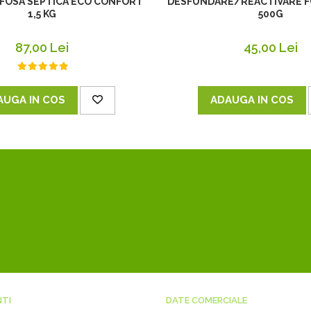
DESFUNDARE/REACTIVARE F
 FOSA SEPTICA ECO CONFORT
500G
1,5 KG
45,00 Lei
87,00 Lei
ADAUGA IN COS
AUGA IN COS
NTI
DATE COMERCIALE