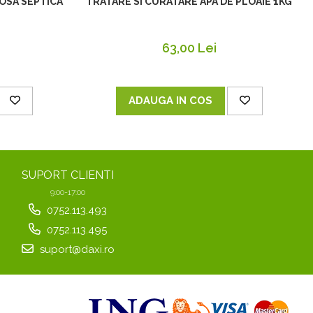
OSA SEPTICA
TRATARE SI CURATARE APA DE PLOAIE 1KG
63,00 Lei
ADAUGA IN COS
SUPORT CLIENTI
9:00-17:00
0752.113.493
0752.113.495
suport@daxi.ro