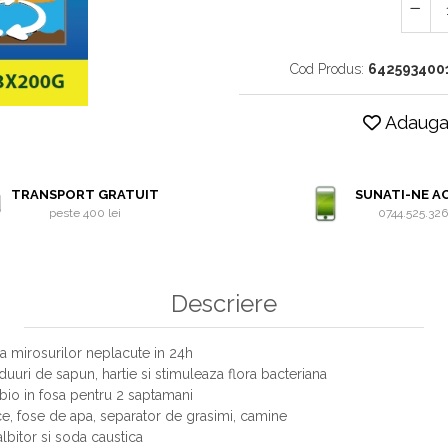
Cod Produs:
642593400
Adauga 
TRANSPORT GRATUIT
SUNATI-NE A
peste 400 lei
0744.525.32
Descriere
rea mirosurilor neplacute in 24h
duuri de sapun, hartie si stimuleaza flora bacteriana
i bio in fosa pentru 2 saptamani
ice, fose de apa, separator de grasimi, camine
nalbitor si soda caustica