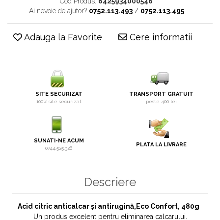
Cod Produs:
6425934000546
Ai nevoie de ajutor?
0752.113.493
/
0752.113.495
Adauga la Favorite
Cere informatii
SITE SECURIZAT
TRANSPORT GRATUIT
100% site securizat
peste 400 lei
SUNATI-NE ACUM
PLATA LA LIVRARE
0744.525.326
Descriere
Acid citric anticalcar și antirugină,Eco Confort, 480g
Un produs excelent pentru eliminarea calcarului.