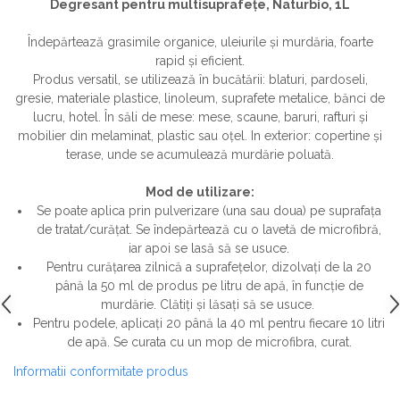
Degresant pentru multisuprafețe, Naturbio, 1L
Îndepărtează grasimile organice, uleiurile și murdăria, foarte
rapid și eficient.
Produs versatil, se utilizează în bucătării: blaturi, pardoseli,
gresie, materiale plastice, linoleum, suprafete metalice, bănci de
lucru, hotel. În săli de mese: mese, scaune, baruri, rafturi și
mobilier din melaminat, plastic sau oțel. In exterior: copertine și
terase, unde se acumulează murdărie poluată.
Mod de utilizare:
Se poate aplica prin pulverizare (una sau doua) pe suprafața
de tratat/curățat. Se îndepărtează cu o lavetă de microfibră,
iar apoi se lasă să se usuce.
Pentru curățarea zilnică a suprafețelor, dizolvați de la 20
până la 50 ml de produs pe litru de apă, în funcție de
murdărie. Clătiți și lăsați să se usuce.
Pentru podele, aplicați 20 până la 40 ml pentru fiecare 10 litri
de apă. Se curata cu un mop de microfibra, curat.
Informatii conformitate produs