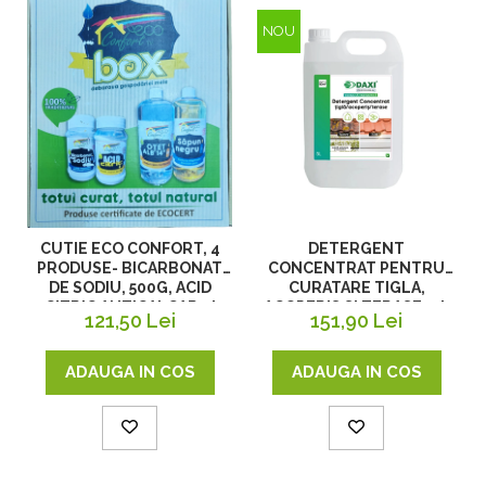
NOU
DETERGENT
CUTIE ECO CONFORT, 4
CONCENTRAT PENTRU
PRODUSE- BICARBONAT
CURATARE TIGLA,
DE SODIU, 500G, ACID
ACOPERIS SI TERASE, 5 L
CITRIC ANTICALCAR ȘI
151,90 Lei
121,50 Lei
ANTIRUGINĂ, 400G, OTET
ALB CONCENTRAT 14%
PENTRU MENAJ, 1L,
ADAUGA IN COS
ADAUGA IN COS
SĂPUN NATURAL NEGRU
PENTRU CURĂȚENIE
UNIVERSALĂ, 1L