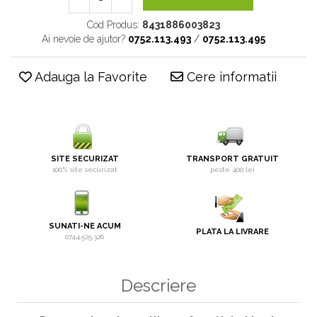
Cod Produs:
8431886003823
Ai nevoie de ajutor?
0752.113.493
/
0752.113.495
Adauga la Favorite
Cere informatii
SITE SECURIZAT
TRANSPORT GRATUIT
100% site securizat
peste 400 lei
SUNATI-NE ACUM
PLATA LA LIVRARE
0744.525.326
Descriere