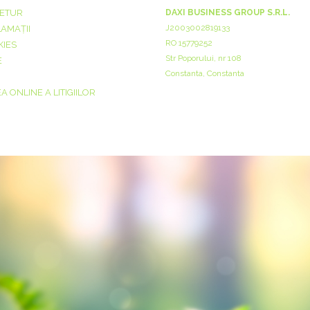
RETUR
DAXI BUSINESS GROUP S.R.L.
J2003002819133
LAMAȚII
RO 15779252
KIES
Str Poporului, nr 108
E
Constanta, Constanta
 ONLINE A LITIGIILOR