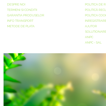
DESPRE NOI
POLITICA DE 
TERMENI SI CONDITII
POLITICĂ REC
GARANTIA PRODUSELOR
POLITICA COO
INFO TRANSPORT
INREGISTRAR
METODE DE PLATA
AJUTOR
SOLUTIONAREA
ANPC
ANPC - SAL