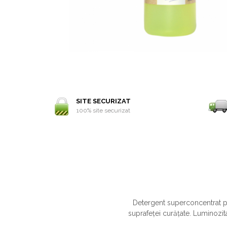
SITE SECURIZAT
100% site securizat
Detergent superconcentrat pe
suprafeței curățate. Luminozit