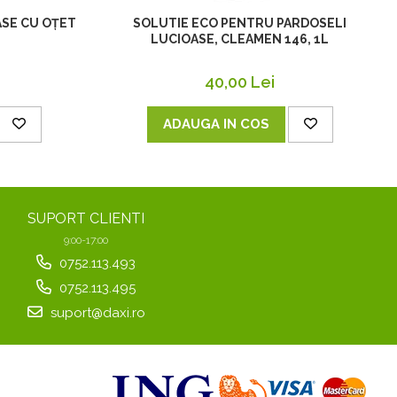
SE CU OȚET
SOLUTIE ECO PENTRU PARDOSELI
LUCIOASE, CLEAMEN 146, 1L
40,00 Lei
ADAUGA IN COS
SUPORT CLIENTI
9:00-17:00
0752.113.493
0752.113.495
suport@daxi.ro