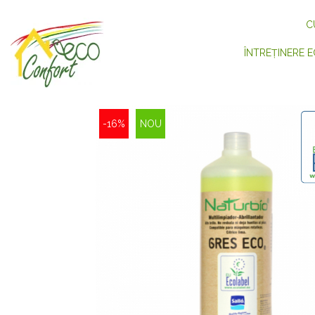
C
ÎNTREȚINERE E
-16%
NOU