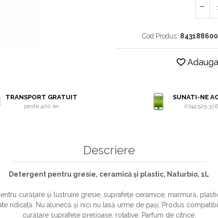
Cod Produs:
843188600
Adauga 
TRANSPORT GRATUIT
SUNATI-NE A
peste 400 lei
0744.525.32
Descriere
Detergent pentru gresie, ceramică și plastic, Naturbio, 1L
ntru curățare și lustruire gresie, suprafețe ceramice, marmură, plasti
ate ridicată. Nu alunecă și nici nu lasă urme de pași. Produs compatibil
curățare suprafețe prețioase, rotative. Parfum de citrice.