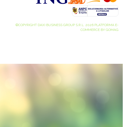
©COPYRIGHT DAXI BUSINESS GROUP S.R.L. 2026
PLATFORMA E-
COMMERCE BY GOMAG