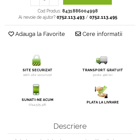
Cod Produs:
8431886004998
Ai nevoie de ajutor?
0752.113.493
/
0752.113.495
Adauga la Favorite
Cere informatii
SITE SECURIZAT
TRANSPORT GRATUIT
100% site securizat
peste 400 lei
SUNATI-NE ACUM
PLATA LA LIVRARE
0744.525.326
Descriere