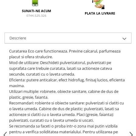
SUNATI-NE ACUM
PLATA LA LIVRARE
0744.525.326
Descriere
Curatarea Eco care functioneaza. Previne calcarul, parfumeaza
placut si ofera stralucire.
Mod de utilizare: Deschideti pulverizatorul, pulverizati pe
suprafata care trebuie curatata, lasati sa actioneze cateva
secunde, curatati cu o laveta umeda.
Eficienta: putere anticalcar, efect hidrofug, finisaj lucios, eficienta
maxima.
Utilizari multiple: robinete, obiecte sanitare, cabine de dus de
plastic, gresie, faianta.
Recomandari: robiente si obiecte sanitare: pulverizati si clatiti cu
o laveta umeda. Cabine de dus de plastic: pulverizati, lasati sa
actioneze si clatiti cu o laveta umeda. Placi (gresie, faianta):
pulverizati, curatati cu o laveta umeda si uscati.
Se recomanda sa faceti o proba intr-o zona mai putin vizibila
pentru a verifica soliditatea materialului. Pentru utilizarea pe