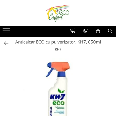
Curățenie ECO
Menaj ECOLOGIC
Cosmetice VEGANE
Întreținere ECO fose septice și țevi
Alte produse ecologice
Produse pentru bucătărie
Economizoare de apa pentru
Îngrijirea corpului
Activare și întreținere fose septice
Articole pentru gradina
1
2
robinet
Produse pentru baie
Îngrijirea părului
Bioactivatori & Tratamente Fose
Detergenti rufe & Intretinere
Hârtie
Septice
textile
Anticalcar ECO cu pulverizator, KH7, 650ml
Produse pentru pardoseală
Soluții ECO pentru desfundat țevi
Produse pentru foc
KH7
Dezumidificatoare
Tratamente WC rustic/mobil
Curatenie & Intretinere Exterior
Curățare și întreținere rufe
Detergenti pentru lemn si mobila
Produse pentru multisuprafețe
Produse pentru sticlă
Tradiționale