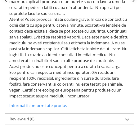
marmura aplicati produsul cu un burete sau cu o laveta umeda
curatati repede si clatiti cu apa din abundenta. Nu aplicati pe
suprafete lacuite sau cu smalt.
Atentie! Poate provoca iritatii oculare grave. In caz de contact cu
ochii clatiti cu apa pentru cateva minute. Scoateti-va lentilele de
contact daca exista si daca se pot scoate cu usurinta. Continuati
sa va spalati. Evitati sa respirati vaporii. Daca este nevoie de sfatul
medicului sa aveti recipientul sau eticheta la indemana. A nu se
pastra la indemana copiilor. Cititi eticheta inainte de utilizare. Nu
inghititi. In caz de accident consultati imediat medicul. Nu
amestecati cu inalbitori sau cu alte produse de curatenie.
Acest produs nu este conceput pentru a curata la scara larga.
Eco pentru ca: respecta mediul inconjurator, 0% reziduuri,
recipient 100% reciclabil, ingrediente din surse durabile, fara
fosfati, fara conservanti si coloranti, nu este testat pe animale,
vegan. Certificare ecologica europeana pentru produse cu un
impact scazut asupra mediului inconjurator.
Informatii conformitate produs
Review-uri
(0)