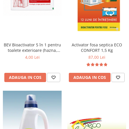
BEV Bioactivator 5 în 1 pentru
Activator fosa septica ECO
toalete exterioare (hazna,
CONFORT 1,5 Kg
closet, etc), o doză, 25g
4,00 Lei
87,00 Lei
ADAUGA IN COS
ADAUGA IN COS