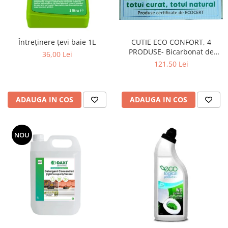
CUTIE ECO CONFORT, 4
Întreținere țevi baie 1L
PRODUSE- Bicarbonat de
36,00 Lei
sodiu, 500g, Acid citric
121,50 Lei
anticalcar și antirugină, 400g,
Otet alb concentrat 14%
pentru menaj, 1L, Săpun
ADAUGA IN COS
ADAUGA IN COS
Natural Negru pentru
curățenie universală, 1L
NOU