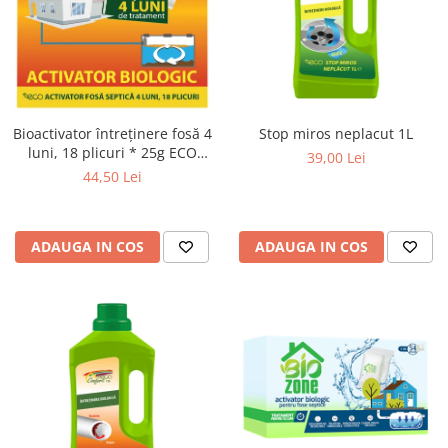
Stop miros neplacut 1L
Bioactivator întreținere fosă 4
luni, 18 plicuri * 25g ECO
39,00 Lei
CONFORT
44,50 Lei
ADAUGA IN COS
ADAUGA IN COS