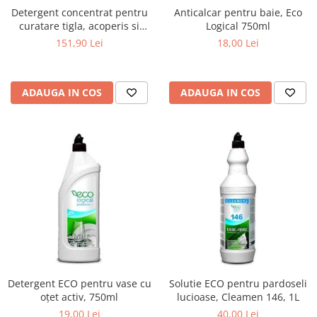
Detergent concentrat pentru
Anticalcar pentru baie, Eco
curatare tigla, acoperis si
Logical 750ml
terase, 5 L
151,90 Lei
18,00 Lei
ADAUGA IN COS
ADAUGA IN COS
Detergent ECO pentru vase cu
Solutie ECO pentru pardoseli
oțet activ, 750ml
lucioase, Cleamen 146, 1L
19,00 Lei
40,00 Lei