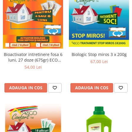
Biologic Stop miros 3 x 200g
Bioactivator intretinere fosa 6
luni, 27 doze (675gr) ECO
67,00 Lei
CONFORT
54,00 Lei
ADAUGA IN COS
ADAUGA IN COS