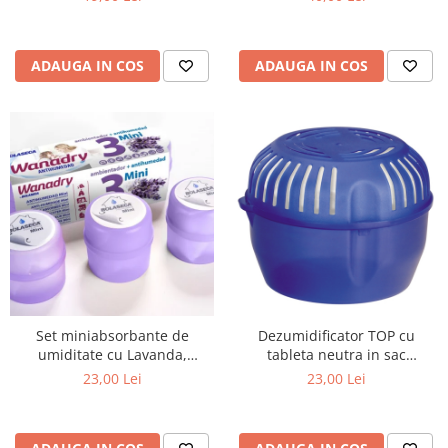
ADAUGA IN COS
ADAUGA IN COS
Set miniabsorbante de
Dezumidificator TOP cu
umiditate cu Lavanda,
tableta neutra in sac
Trimini, 3x70g
protector 450 g
23,00 Lei
23,00 Lei