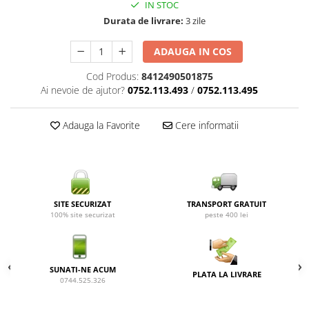
IN STOC
Durata de livrare:
3 zile
ADAUGA IN COS
Cod Produs:
8412490501875
Ai nevoie de ajutor?
0752.113.493
/
0752.113.495
Adauga la Favorite
Cere informatii
SITE SECURIZAT
TRANSPORT GRATUIT
100% site securizat
peste 400 lei
SUNATI-NE ACUM
PLATA LA LIVRARE
0744.525.326