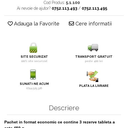
Cod Produs:
5.1.100
Ai nevoie de ajutor?
0752.113.493
/
0752.113.495
Adauga la Favorite
Cere informatii
SITE SECURIZAT
TRANSPORT GRATUIT
100% site securizat
peste 400 lei
SUNATI-NE ACUM
PLATA LA LIVRARE
0744.525.326
Descriere
Pachet in format economic ce contine 3 rezerve tableta a
cate 450 g.