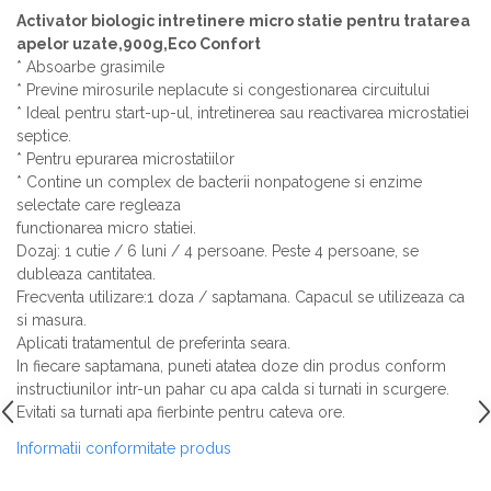
Activator biologic intretinere micro statie pentru tratarea
apelor uzate,900g,Eco Confort
* Absoarbe grasimile
* Previne mirosurile neplacute si congestionarea circuitului
* Ideal pentru start-up-ul, intretinerea sau reactivarea microstatiei
septice.
* Pentru epurarea microstatiilor
* Contine un complex de bacterii nonpatogene si enzime
selectate care regleaza
functionarea micro statiei.
Dozaj: 1 cutie / 6 luni / 4 persoane. Peste 4 persoane, se
dubleaza cantitatea.
Frecventa utilizare:1 doza / saptamana. Capacul se utilizeaza ca
si masura.
Aplicati tratamentul de preferinta seara.
In fiecare saptamana, puneti atatea doze din produs conform
instructiunilor intr-un pahar cu apa calda si turnati in scurgere.
Evitati sa turnati apa fierbinte pentru cateva ore.
Informatii conformitate produs