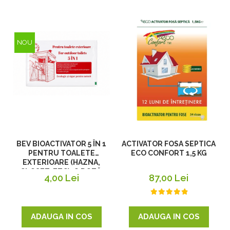
NOU
BEV BIOACTIVATOR 5 ÎN 1
ACTIVATOR FOSA SEPTICA
PENTRU TOALETE
ECO CONFORT 1,5 KG
EXTERIOARE (HAZNA,
CLOSET, ETC), O DOZĂ,
4,00 Lei
87,00 Lei
25G
ADAUGA IN COS
ADAUGA IN COS