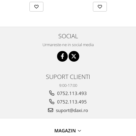
Săpun Natural Negru
pentru curățenie
universală, 1L
SOCIAL
Urmareste-ne in social media
SUPORT CLIENTI
9:00-17:00
0752.113.493
0752.113.495
suport@daxi.ro
MAGAZIN