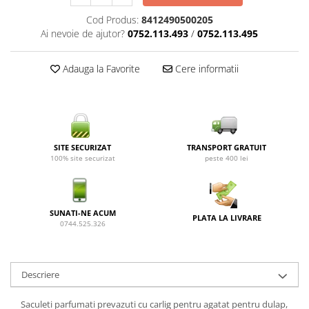
Cod Produs:
8412490500205
Ai nevoie de ajutor?
0752.113.493
/
0752.113.495
Adauga la Favorite
Cere informatii
SITE SECURIZAT
TRANSPORT GRATUIT
100% site securizat
peste 400 lei
SUNATI-NE ACUM
PLATA LA LIVRARE
0744.525.326
Descriere
Saculeti parfumati prevazuti cu carlig pentru agatat pentru dulap,