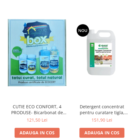
NOU
Detergent concentrat
CUTIE ECO CONFORT, 4
pentru curatare tigla,
PRODUSE- Bicarbonat de
acoperis si terase, 5 L
sodiu, 500g, Acid citric
151,90 Lei
121,50 Lei
anticalcar și antirugină,
400g, Otet alb concentrat
ADAUGA IN COS
ADAUGA IN COS
14% pentru menaj, 1L,