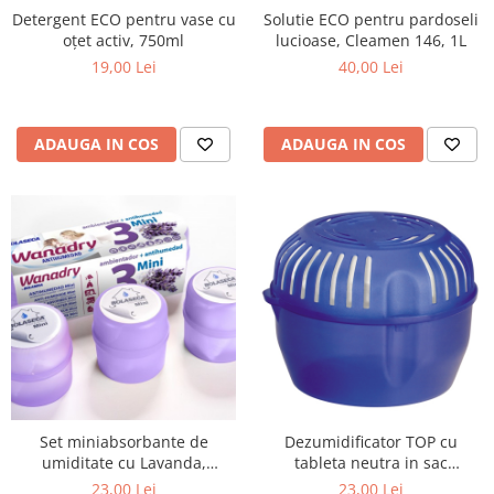
Detergent ECO pentru vase cu
Solutie ECO pentru pardoseli
oțet activ, 750ml
lucioase, Cleamen 146, 1L
19,00 Lei
40,00 Lei
ADAUGA IN COS
ADAUGA IN COS
Set miniabsorbante de
Dezumidificator TOP cu
umiditate cu Lavanda,
tableta neutra in sac
Trimini, 3x70g
protector 450 g
23,00 Lei
23,00 Lei