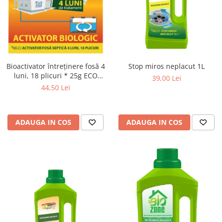
Stop miros neplacut 1L
Bioactivator întreținere fosă 4
luni, 18 plicuri * 25g ECO
39,00 Lei
CONFORT
44,50 Lei
ADAUGA IN COS
ADAUGA IN COS