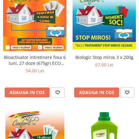
Biologic Stop miros 3 x 200g
Bioactivator intretinere fosa 6
luni, 27 doze (675gr) ECO
67,00 Lei
CONFORT
54,00 Lei
ADAUGA IN COS
ADAUGA IN COS