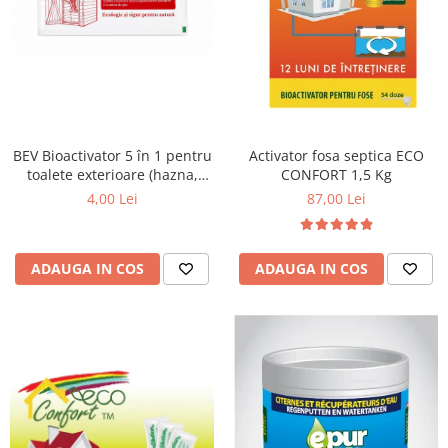
BEV Bioactivator 5 în 1 pentru
Activator fosa septica ECO
toalete exterioare (hazna,
CONFORT 1,5 Kg
closet, etc), o doză, 25g
4,00 Lei
87,00 Lei
ADAUGA IN COS
ADAUGA IN COS