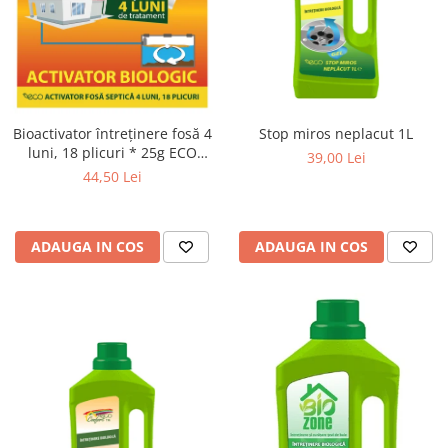
Stop miros neplacut 1L
Bioactivator întreținere fosă 4
luni, 18 plicuri * 25g ECO
39,00 Lei
CONFORT
44,50 Lei
ADAUGA IN COS
ADAUGA IN COS