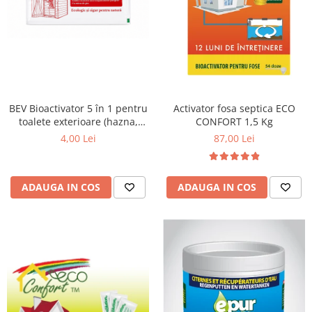
BEV Bioactivator 5 în 1 pentru
Activator fosa septica ECO
toalete exterioare (hazna,
CONFORT 1,5 Kg
closet, etc), o doză, 25g
4,00 Lei
87,00 Lei
ADAUGA IN COS
ADAUGA IN COS