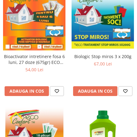
Biologic Stop miros 3 x 200g
Bioactivator intretinere fosa 6
luni, 27 doze (675gr) ECO
67,00 Lei
CONFORT
54,00 Lei
ADAUGA IN COS
ADAUGA IN COS