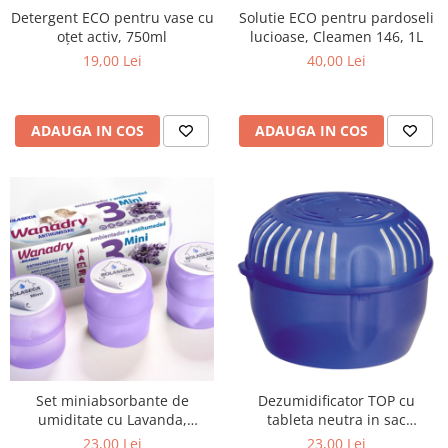
Detergent ECO pentru vase cu
Solutie ECO pentru pardoseli
oțet activ, 750ml
lucioase, Cleamen 146, 1L
19,00 Lei
40,00 Lei
ADAUGA IN COS
ADAUGA IN COS
Set miniabsorbante de
Dezumidificator TOP cu
umiditate cu Lavanda,
tableta neutra in sac
Trimini, 3x70g
protector 450 g
23,00 Lei
23,00 Lei