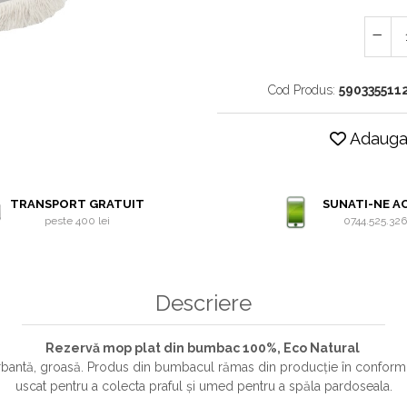
Cod Produs:
590335511
Adauga 
TRANSPORT GRATUIT
SUNATI-NE A
peste 400 lei
0744.525.32
Descriere
Rezervă mop plat din bumbac 100%, Eco Natural
antă, groasă. Produs din bumbacul rămas din producție în conformita
uscat pentru a colecta praful și umed pentru a spăla pardoseala.