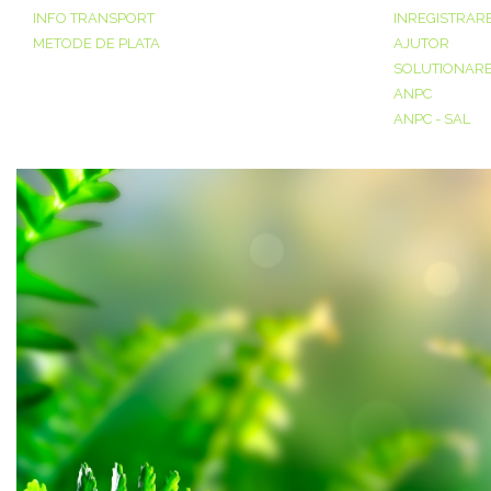
INFO TRANSPORT
INREGISTRAR
METODE DE PLATA
AJUTOR
SOLUTIONAREA
ANPC
ANPC - SAL