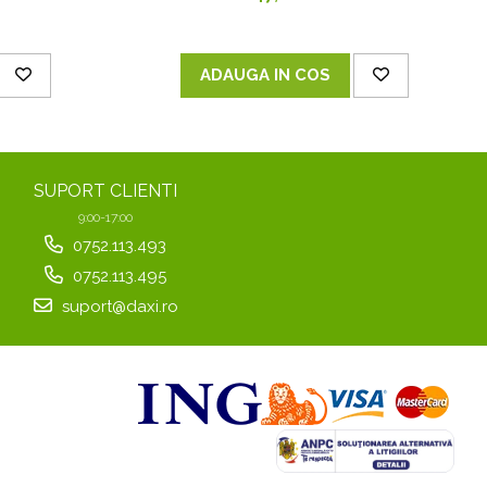
ADAUGA IN COS
SUPORT CLIENTI
9:00-17:00
0752.113.493
0752.113.495
suport@daxi.ro