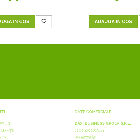
AUGA IN COS
ADAUGA IN COS
NTI
DATE COMERCIALE
RETUR
DAXI BUSINESS GROUP S.R.L.
J2003002819133
LAMAȚII
RO 15779252
KIES