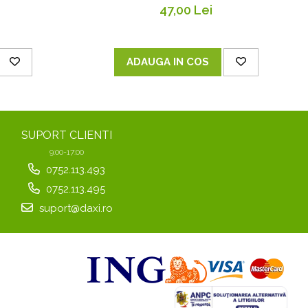
47,00 Lei
ADAUGA IN COS
SUPORT CLIENTI
9:00-17:00
0752.113.493
0752.113.495
suport@daxi.ro