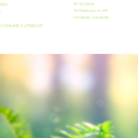
RO 15779252
KIES
Str Poporului, nr 108
E
Constanta, Constanta
 ONLINE A LITIGIILOR