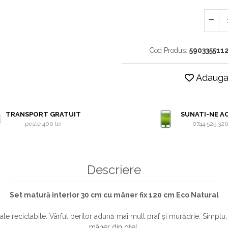
Cod Produs:
590335511
Adauga 
TRANSPORT GRATUIT
SUNATI-NE A
peste 400 lei
0744.525.32
Descriere
Set matură interior 30 cm cu mâner fix 120 cm Eco Natural
e reciclabile. Vârful perilor adună mai mult praf și murădrie. Simplu, 
mâner din oțel.