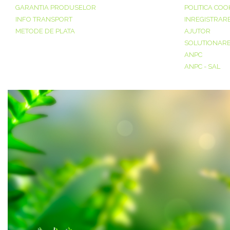
GARANTIA PRODUSELOR
POLITICA COO
INFO TRANSPORT
INREGISTRAR
METODE DE PLATA
AJUTOR
SOLUTIONAREA
ANPC
ANPC - SAL