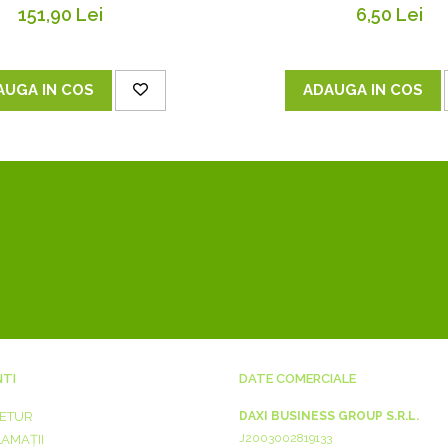
151,90 Lei
6,50 Lei
AUGA IN COS
ADAUGA IN COS
NTI
DATE COMERCIALE
RETUR
DAXI BUSINESS GROUP S.R.L.
J2003002819133
LAMAȚII