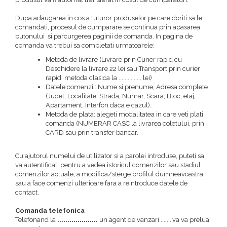
Dupa adaugarea in cos a tuturor produselor pe care doriti sa le
comandati, procesul de cumparare se continua prin apasarea
butonului si parcurgerea paginii de comanda. In pagina de
comanda va trebui sa completati urmatoarele:
Metoda de livrare (Livrare prin Curier rapid cu
Deschidere la livrare 22 lei sau Transport prin curier
rapid metoda clasica la ............... lei)
Datele comenzii: Nume si prenume, Adresa complete
(Judet, Localitate, Strada, Numar, Scara, Bloc, etaj,
Apartament, Interfon daca e cazul).
Metoda de plata: alegeti modalitatea in care veti plati
comanda (NUMERAR CASC la livrarea coletului, prin
CARD sau prin transfer bancar.
Cu ajutorul numelui de utilizator si a parolei introduse, puteti sa
va autentificati pentru a vedea istoricul comenzilor sau stadiul
comenzilor actuale, a modifica/sterge profilul dumneavoastra
sau a face comenzi ulterioare fara a reintroduce datele de
contact.
Comanda telefonica
Telefonand la
....................
un agent de vanzari ........va va prelua