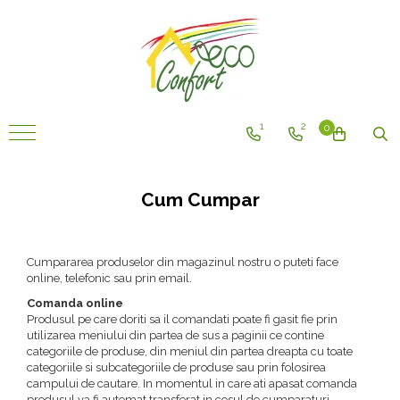
Curățenie ECO
Menaj ECOLOGIC
Cosmetice VEGANE
Întreținere ECO fose septice și țevi
Alte produse ecologice
Produse pentru bucătărie
Economizoare de apa pentru
Îngrijirea corpului
Activare și întreținere fose septice
Articole pentru gradina
robinet
Produse pentru baie
Îngrijirea părului
Bioactivatori & Tratamente Fose
Detergenti rufe & Intretinere
1
2
0
Hârtie
Septice
textile
Produse pentru pardoseală
Soluții ECO pentru desfundat țevi
Produse pentru foc
Dezumidificatoare
Cum Cumpar
Tratamente WC rustic/mobil
Curatenie & Intretinere Exterior
Curățare și întreținere rufe
Detergenti pentru lemn si mobila
Cumpararea produselor din magazinul nostru o puteti face
online, telefonic sau prin email.
Produse pentru multisuprafețe
Comanda online
Produse pentru sticlă
Produsul pe care doriti sa il comandati poate fi gasit fie prin
utilizarea meniului din partea de sus a paginii ce contine
Tradiționale
categoriile de produse, din meniul din partea dreapta cu toate
categoriile si subcategoriile de produse sau prin folosirea
campului de cautare. In momentul in care ati apasat comanda
produsul va fi automat transferat in cosul de cumparaturi.