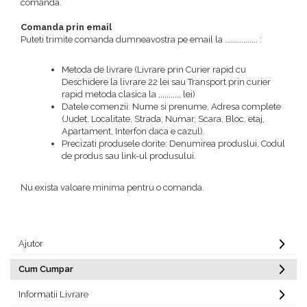
comanda.
Comanda prin email
Puteti trimite comanda dumneavostra pe email la ................ :
Metoda de livrare (Livrare prin Curier rapid cu
Deschidere la livrare 22 lei sau Transport prin curier
rapid metoda clasica la ,,,,,,,,,,, lei)
Datele comenzii: Nume si prenume, Adresa complete
(Judet, Localitate, Strada, Numar, Scara, Bloc, etaj,
Apartament, Interfon daca e cazul).
Precizati produsele dorite: Denumirea produslui, Codul
de produs sau link-ul produsului.
Nu exista valoare minima pentru o comanda.
Ajutor
Cum Cumpar
Informatii Livrare