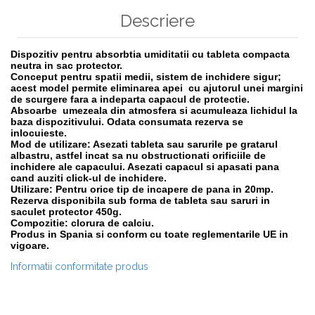
Descriere
Dispozitiv pentru absorbtia umiditatii cu tableta compacta
neutra in sac protector.
Conceput pentru spatii medii, sistem de inchidere sigur;
acest model permite eliminarea apei cu ajutorul unei margini
de scurgere fara a indeparta capacul de protectie.
Absoarbe umezeala din atmosfera si acumuleaza lichidul la
baza dispozitivului. Odata consumata rezerva se
inlocuieste.
Mod de utilizare: Asezati tableta sau sarurile pe gratarul
albastru, astfel incat sa nu obstructionati orificiile de
inchidere ale capacului. Asezati capacul si apasati pana
cand auziti click-ul de inchidere.
Utilizare: Pentru orice tip de incapere de pana in 20mp.
Rezerva disponibila sub forma de tableta sau saruri in
saculet protector 450g.
Compozitie: clorura de calciu.
Produs in Spania si conform cu toate reglementarile UE in
vigoare.
Informatii conformitate produs