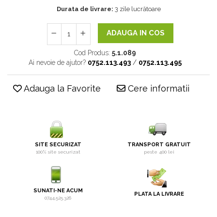
Durata de livrare:
3 zile lucrătoare
ADAUGA IN COS
Cod Produs:
5.1.089
Ai nevoie de ajutor?
0752.113.493
/
0752.113.495
Adauga la Favorite
Cere informatii
SITE SECURIZAT
TRANSPORT GRATUIT
100% site securizat
peste 400 lei
SUNATI-NE ACUM
PLATA LA LIVRARE
0744.525.326