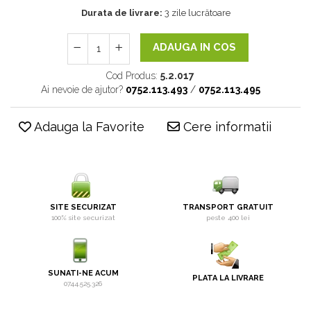
Durata de livrare:
3 zile lucrătoare
ADAUGA IN COS
Cod Produs:
5.2.017
Ai nevoie de ajutor?
0752.113.493
/
0752.113.495
Adauga la Favorite
Cere informatii
SITE SECURIZAT
TRANSPORT GRATUIT
100% site securizat
peste 400 lei
SUNATI-NE ACUM
PLATA LA LIVRARE
0744.525.326