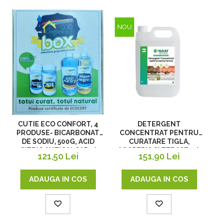
NOU
DETERGENT
CUTIE ECO CONFORT, 4
CONCENTRAT PENTRU
PRODUSE- BICARBONAT
CURATARE TIGLA,
DE SODIU, 500G, ACID
ACOPERIS SI TERASE, 5 L
CITRIC ANTICALCAR ȘI
151,90 Lei
121,50 Lei
ANTIRUGINĂ, 400G, OTET
ALB CONCENTRAT 14%
PENTRU MENAJ, 1L,
ADAUGA IN COS
ADAUGA IN COS
SĂPUN NATURAL NEGRU
PENTRU CURĂȚENIE
UNIVERSALĂ, 1L