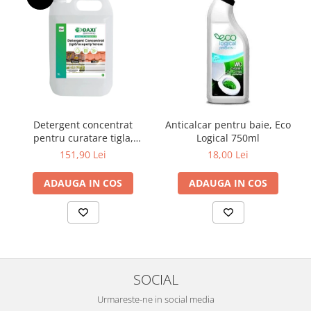
Detergent concentrat
Anticalcar pentru baie, Eco
pentru curatare tigla,
Logical 750ml
acoperis si terase, 5 L
151,90 Lei
18,00 Lei
ADAUGA IN COS
ADAUGA IN COS
SOCIAL
Urmareste-ne in social media