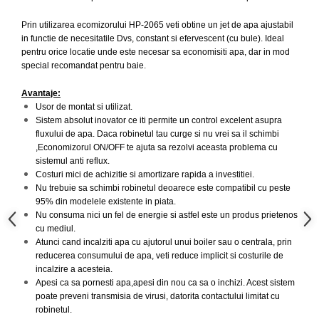
Prin utilizarea ecomizorului HP-2065 veti obtine un jet de apa ajustabil
in functie de necesitatile Dvs, constant si efervescent (cu bule). Ideal
pentru orice locatie unde este necesar sa economisiti apa, dar in mod
special recomandat pentru baie.
Avantaje:
Usor de montat si utilizat.
Sistem absolut inovator ce iti permite un control excelent asupra
fluxului de apa. Daca robinetul tau curge si nu vrei sa il schimbi
,Economizorul ON/OFF te ajuta sa rezolvi aceasta problema cu
sistemul anti reflux.
Costuri mici de achizitie si amortizare rapida a investitiei.
Nu trebuie sa schimbi robinetul deoarece este compatibil cu peste
95% din modelele existente in piata.
Nu consuma nici un fel de energie si astfel este un produs prietenos
cu mediul.
Atunci cand incalziti apa cu ajutorul unui boiler sau o centrala, prin
reducerea consumului de apa, veti reduce implicit si costurile de
incalzire a acesteia.
Apesi ca sa pornesti apa,apesi din nou ca sa o inchizi. Acest sistem
poate preveni transmisia de virusi, datorita contactului limitat cu
robinetul.