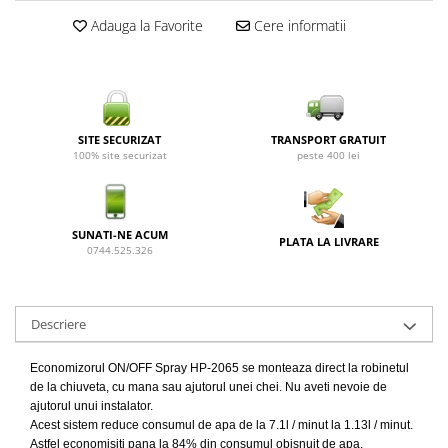
Adauga la Favorite
Cere informatii
SITE SECURIZAT
TRANSPORT GRATUIT
100% site securizat
peste 400 lei
SUNATI-NE ACUM
PLATA LA LIVRARE
0744.525.326
Descriere
Economizorul ON/OFF Spray HP-2065 se monteaza direct la robinetul
de la chiuveta, cu mana sau ajutorul unei chei. Nu aveti nevoie de
ajutorul unui instalator.
Acest sistem reduce consumul de apa de la 7.1l / minut la 1.13l / minut.
Astfel economisiti pana la 84% din consumul obisnuit de apa.