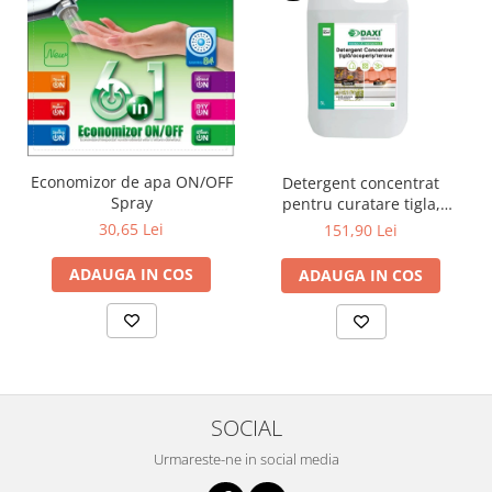
Economizor de apa ON/OFF
Detergent concentrat
Spray
pentru curatare tigla,
acoperis si terase, 5 L
30,65 Lei
151,90 Lei
ADAUGA IN COS
ADAUGA IN COS
SOCIAL
Urmareste-ne in social media