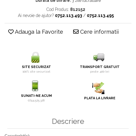
Durata de livrare:
3 zile lucrătoare
Cod Produs:
812152
Ai nevoie de ajutor?
0752.113.493
/
0752.113.495
Adauga la Favorite
Cere informatii
SITE SECURIZAT
TRANSPORT GRATUIT
100% site securizat
peste 400 lei
SUNATI-NE ACUM
PLATA LA LIVRARE
0744.525.326
Descriere