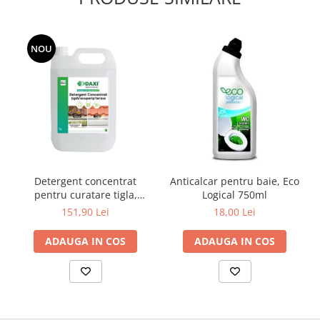
NOU
Detergent concentrat
Anticalcar pentru baie, Eco
pentru curatare tigla,
Logical 750ml
acoperis si terase, 5 L
151,90 Lei
18,00 Lei
ADAUGA IN COS
ADAUGA IN COS