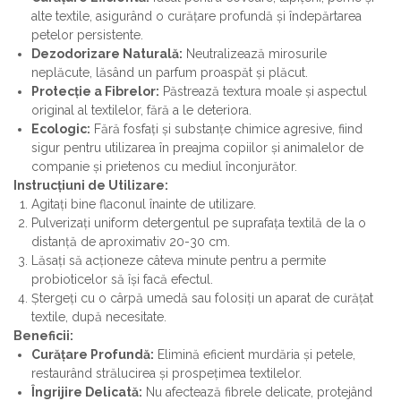
alte textile, asigurând o curățare profundă și îndepărtarea
petelor persistente.
Dezodorizare Naturală:
Neutralizează mirosurile
neplăcute, lăsând un parfum proaspăt și plăcut.
Protecție a Fibrelor:
Păstrează textura moale și aspectul
original al textilelor, fără a le deteriora.
Ecologic:
Fără fosfați și substanțe chimice agresive, fiind
sigur pentru utilizarea în preajma copiilor și animalelor de
companie și prietenos cu mediul înconjurător.
Instrucțiuni de Utilizare:
Agitați bine flaconul înainte de utilizare.
Pulverizați uniform detergentul pe suprafața textilă de la o
distanță de aproximativ 20-30 cm.
Lăsați să acționeze câteva minute pentru a permite
probioticelor să își facă efectul.
Ștergeți cu o cârpă umedă sau folosiți un aparat de curățat
textile, după necesitate.
Beneficii:
Curățare Profundă:
Elimină eficient murdăria și petele,
restaurând strălucirea și prospețimea textilelor.
Îngrijire Delicată:
Nu afectează fibrele delicate, protejând