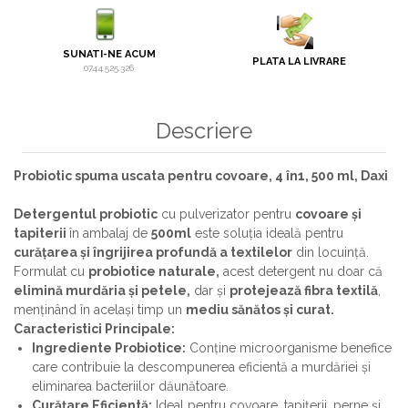
SUNATI-NE ACUM
PLATA LA LIVRARE
0744.525.326
Descriere
Probiotic spuma uscata pentru covoare, 4 în1, 500 ml, Daxi
Detergentul probiotic
cu pulverizator pentru
covoare și
tapiterii
în ambalaj de
500ml
este soluția ideală pentru
curățarea și îngrijirea profundă a textilelor
din locuință.
Formulat cu
probiotice naturale,
acest detergent nu doar că
elimină murdăria și petele,
dar și
protejează fibra textilă
,
menținând în același timp un
mediu sănătos și curat.
Caracteristici Principale:
Ingrediente Probiotice:
Conține microorganisme benefice
care contribuie la descompunerea eficientă a murdăriei și
eliminarea bacteriilor dăunătoare.
Curățare Eficientă:
Ideal pentru covoare, tapițerii, perne și