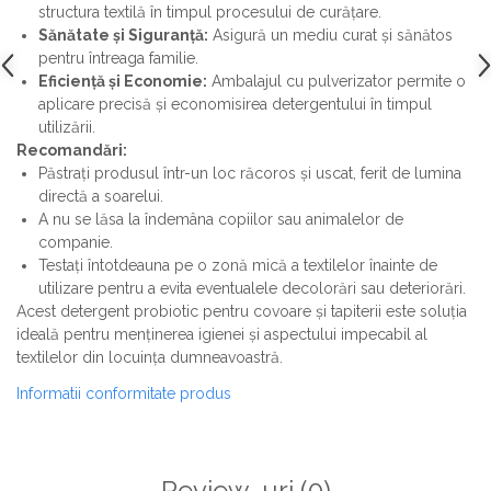
structura textilă în timpul procesului de curățare.
Sănătate și Siguranță:
Asigură un mediu curat și sănătos
pentru întreaga familie.
Eficiență și Economie:
Ambalajul cu pulverizator permite o
aplicare precisă și economisirea detergentului în timpul
utilizării.
Recomandări:
Păstrați produsul într-un loc răcoros și uscat, ferit de lumina
directă a soarelui.
A nu se lăsa la îndemâna copiilor sau animalelor de
companie.
Testați întotdeauna pe o zonă mică a textilelor înainte de
utilizare pentru a evita eventualele decolorări sau deteriorări.
Acest detergent probiotic pentru covoare și tapiterii este soluția
ideală pentru menținerea igienei și aspectului impecabil al
textilelor din locuința dumneavoastră.
Informatii conformitate produs
Review-uri
(0)