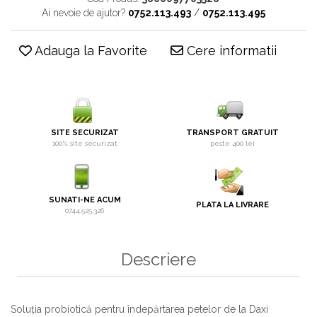
Ai nevoie de ajutor?
0752.113.493
/
0752.113.495
Adauga la Favorite
Cere informatii
SITE SECURIZAT
TRANSPORT GRATUIT
100% site securizat
peste 400 lei
SUNATI-NE ACUM
PLATA LA LIVRARE
0744.525.326
Descriere
Soluția probiotică pentru îndepărtarea petelor de la Daxi