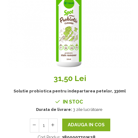
31,50 Lei
Solutie probiotica pentru indepartarea petelor, 330ml
IN STOC
Durata de livrare:
3 zile lucrătoare
ADAUGA IN COS
Cod Produs:
3800097703528