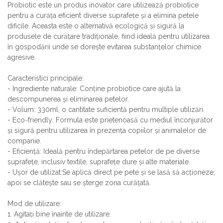
Probiotic este un produs inovator care utilizează probiotice
pentru a curăța eficient diverse suprafețe și a elimina petele
dificile. Aceasta este o alternativă ecologică și sigură la
produsele de curățare tradiționale, fiind ideală pentru utilizarea
în gospodării unde se dorește evitarea substanțelor chimice
agresive.
Caracteristici principale:
- Ingrediente naturale: Conține probiotice care ajută la
descompunerea și eliminarea petelor.
- Volum: 330ml, o cantitate suficientă pentru multiple utilizări.
- Eco-friendly: Formula este prietenoasă cu mediul înconjurător
și sigură pentru utilizarea în prezența copiilor și animalelor de
companie.
- Eficiență: Ideală pentru îndepărtarea petelor de pe diverse
suprafețe, inclusiv textile, suprafețe dure și alte materiale.
- Ușor de utilizat:Se aplică direct pe pete și se lasă să acționeze,
apoi se clătește sau se șterge zona curățată.
Mod de utilizare:
1. Agitați bine înainte de utilizare.