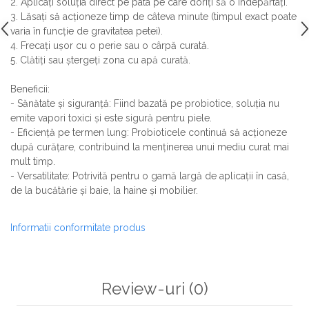
2. Aplicați soluția direct pe pata pe care doriți să o îndepărtați.
3. Lăsați să acționeze timp de câteva minute (timpul exact poate
varia în funcție de gravitatea petei).
4. Frecați ușor cu o perie sau o cârpă curată.
5. Clătiți sau ștergeți zona cu apă curată.
Beneficii:
- Sănătate și siguranță: Fiind bazată pe probiotice, soluția nu
emite vapori toxici și este sigură pentru piele.
- Eficiență pe termen lung: Probioticele continuă să acționeze
după curățare, contribuind la menținerea unui mediu curat mai
mult timp.
- Versatilitate: Potrivită pentru o gamă largă de aplicații în casă,
de la bucătărie și baie, la haine și mobilier.
Informatii conformitate produs
Review-uri
(0)