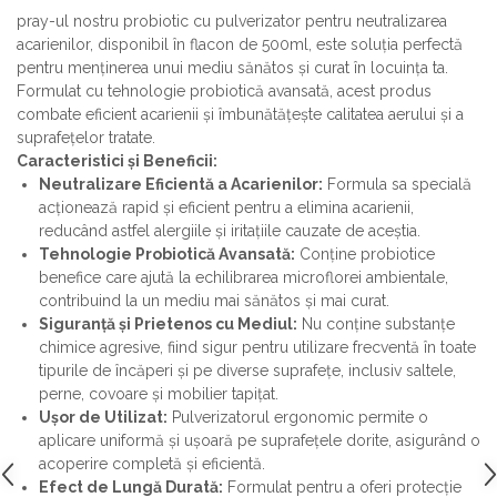
pray-ul nostru probiotic cu pulverizator pentru neutralizarea
acarienilor, disponibil în flacon de 500ml, este soluția perfectă
pentru menținerea unui mediu sănătos și curat în locuința ta.
Formulat cu tehnologie probiotică avansată, acest produs
combate eficient acarienii și îmbunătățește calitatea aerului și a
suprafețelor tratate.
Caracteristici și Beneficii:
Neutralizare Eficientă a Acarienilor:
Formula sa specială
acționează rapid și eficient pentru a elimina acarienii,
reducând astfel alergiile și iritațiile cauzate de aceștia.
Tehnologie Probiotică Avansată:
Conține probiotice
benefice care ajută la echilibrarea microflorei ambientale,
contribuind la un mediu mai sănătos și mai curat.
Siguranță și Prietenos cu Mediul:
Nu conține substanțe
chimice agresive, fiind sigur pentru utilizare frecventă în toate
tipurile de încăperi și pe diverse suprafețe, inclusiv saltele,
perne, covoare și mobilier tapițat.
Ușor de Utilizat:
Pulverizatorul ergonomic permite o
aplicare uniformă și ușoară pe suprafețele dorite, asigurând o
acoperire completă și eficientă.
Efect de Lungă Durată:
Formulat pentru a oferi protecție