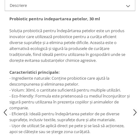
Descriere
Probiotic pentru indepartarea petelor, 30 ml
Soluția probiotică pentru îndepărtarea petelor este un produs
inovator care utilizează probiotice pentru a curăța eficient
diverse suprafețe și a elimina petele dificile. Aceasta este o
alternativă ecologică și sigură la produsele de curățare
tradiționale, fiind ideală pentru utilizarea în gospodării unde se
dorește evitarea substanțelor chimice agresive.
Caracteristici principale:
- Ingrediente naturale: Conține probiotice care ajută la
descompunerea și eliminarea petelor.
- Volum: 30ml, o cantitate suficientă pentru multiple utilizări.
- Eco-friendly: Formula este prietenoasă cu mediul înconjurător și
sigură pentru utilizarea în prezența copiilor și animalelor de
companie.
- Eficiență: Ideală pentru îndepărtarea petelor de pe diverse
suprafețe, inclusiv textile, suprafețe dure și alte materiale.
- Ușor de utilizat:Se aplică direct pe pete și se lasă să acționeze,
apoi se clătește sau se șterge zona curățată.