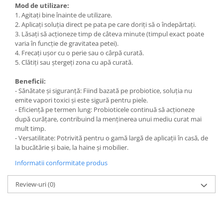
Mod de utilizare:
1. Agitați bine înainte de utilizare.
2. Aplicați soluția direct pe pata pe care doriți să o îndepărtați.
3. Lăsați să acționeze timp de câteva minute (timpul exact poate
varia în funcție de gravitatea petei).
4. Frecați ușor cu o perie sau o cârpă curată.
5. Clătiți sau ștergeți zona cu apă curată.
Beneficii:
- Sănătate și siguranță: Fiind bazată pe probiotice, soluția nu
emite vapori toxici și este sigură pentru piele.
- Eficiență pe termen lung: Probioticele continuă să acționeze
după curățare, contribuind la menținerea unui mediu curat mai
mult timp.
- Versatilitate: Potrivită pentru o gamă largă de aplicații în casă, de
la bucătărie și baie, la haine și mobilier.
Informatii conformitate produs
Review-uri
(0)