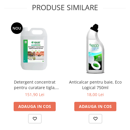
PRODUSE SIMILARE
NOU
Detergent concentrat
Anticalcar pentru baie, Eco
pentru curatare tigla,
Logical 750ml
acoperis si terase, 5 L
151,90 Lei
18,00 Lei
ADAUGA IN COS
ADAUGA IN COS