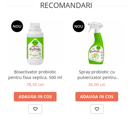
RECOMANDARI
NOU
NOU
Bioactivator probiotic
Spray probiotic cu
pentru fosa septica, 500 ml
pulverizator pentru
neutralizarea acarienilor,
78,50 Lei
36,00 Lei
500ml
ADAUGA IN COS
ADAUGA IN COS